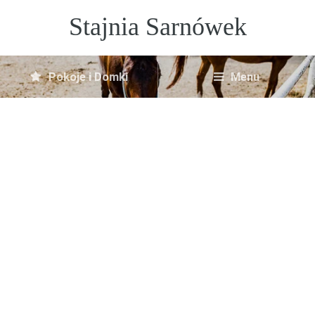
Stajnia Sarnówek
Pokoje i Domki
Menu
Apartament Sarnówek
9 sierpnia, 2018
No Comments